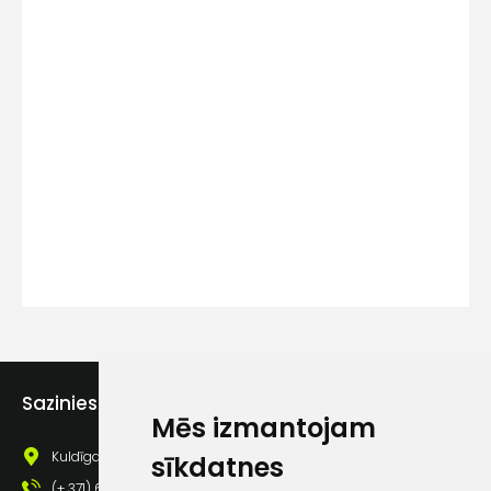
Kontakttālrunis
Ziņojums
Piekrītu SIA Hards interne
Sazinies ar mums
lietošanas noteikumiem
Mēs izmantojam
Piekrītu saņemt jaunumu
Kuldīgas iela 69a, Saldus, Saldus nov., LV - 3801
sīkdatnes
pastā
(+ 371) 63 881 186