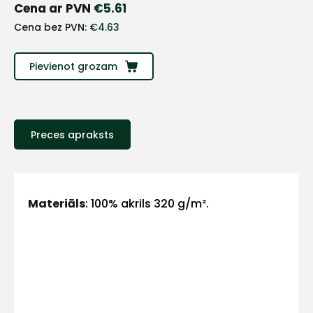
+
Cena ar PVN
€
5.61
Cena bez PVN:
€
4.63
Sazinies
Pievienot grozam
ar
mums!
Atbildēsim
Preces apraksts
pēc
iespējas
ātrāk
Vārds
Materiāls
: 100% akrils 320 g/m².
E-pasts