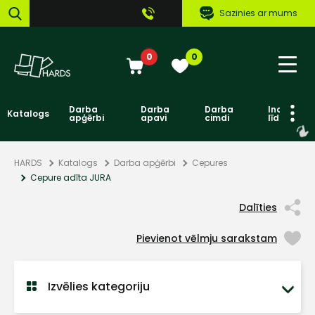
Sazinies ar mums
0
0
Darba
Darba
Darba
Individuāl
Katalogs
apģērbi
apavi
cimdi
līdzekļi
HARDS
Katalogs
Darba apģērbi
Cepures
Cepure adīta JURA
Dalīties
Pievienot vēlmju sarakstam
Izvēlies kategoriju