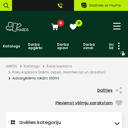
Sazinies ar mums
0
0
Darba
Darba
Darba
Individuāl
Katalogs
apģērbi
apavi
cimdi
līdzekļi
HARDS
Katalogs
Ādas kopšana
Roku kopšana (krēmi, ziepes, dezinfekcija un dozatori)
Aizsargkrēms rokām 100ml
Dalīties
Pievienot vēlmju sarakstam
Izvēlies kategoriju