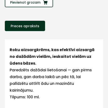
Sazinies
Pievienot grozam
ar
Preces apraksts
mums!
Atbildēsim
pēc
iespējas
ātrāk
Roku aizsargkrēms, kas efektīvi aizsargā
no dažādām vielām, ieskaitot vielām uz
Vārds
ūdens bāzes.
Paredzēts dažādai lietošanai — gan pirms
darba, gan darba laikā un pēc tā, lai
palīdzētu attīrīt ādu un mazinātu
E-pasts
kairinājumu.
Tilpums: 100 ml.