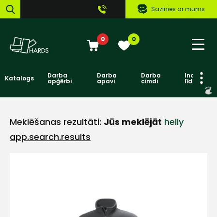
Sazinies ar mums
0
0
Darba
Darba
Darba
Individuāl
Katalogs
apģērbi
apavi
cimdi
līdzekļi
Meklēšanas rezultāti:
Jūs meklējāt
helly
app.search.results