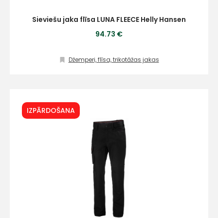
Sieviešu jaka flīsa LUNA FLEECE Helly Hansen
94.73 €
Džemperi, flīsa, trikotāžas jakas
IZPĀRDOŠANA