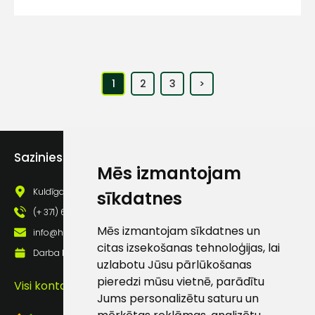
1
2
3
>
Sazinies ar mums
Mēs izmantojam
Kuldīgas iela 69a, Saldus, Saldus nov., LV - 3801
sīkdatnes
(+ 371) 63 881 186
Mēs izmantojam sīkdatnes un
info@hards.lv
citas izsekošanas tehnoloģijas, lai
Darba laiks: Darbadienās: 8:00 - 17:00
uzlabotu Jūsu pārlūkošanas
pieredzi mūsu vietnē, parādītu
Visi kontakti
Jums personalizētu saturu un