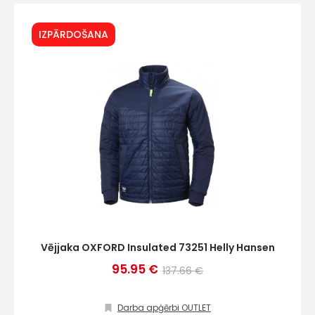
IZPĀRDOŠANA
E-pasts
Kontakttālrunis
Ziņojums
Vējjaka OXFORD Insulated 73251 Helly Hansen
95.95 €
137.66 €
Darba apģērbi OUTLET