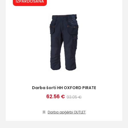
IZPĀRDOŠANA
+
Sazinies
ar
mums!
Darba šorti HH OXFORD PIRATE
62.56 €
93.05 €
Atbildēsim
pēc
iespējas
ātrāk
Darba apģērbi OUTLET
Vārds