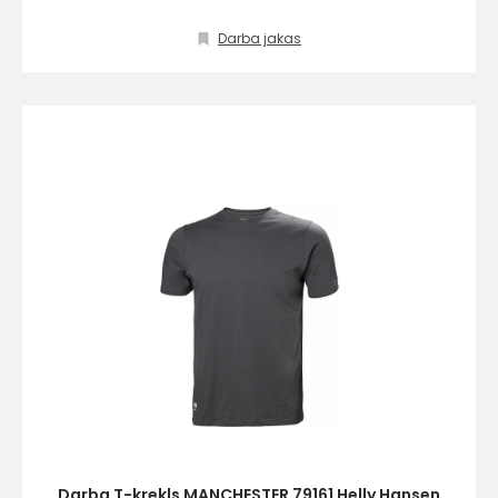
Darba jakas
info@hards.lv
Darba T-krekls MANCHESTER 79161 Helly Hansen