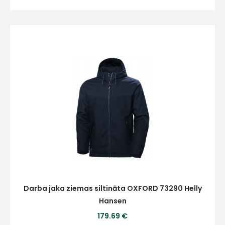
Piekrītu SIA Hards interne
lietošanas noteikumiem
Piekrītu saņemt jaunumu
pastā
Sūtīt ziņojumu
Klientu
atbalsts
Darbdienās:
Darba jaka ziemas siltināta OXFORD 73290 Helly
8:00 – 17:00
Hansen
(+371) 63 881
179.69 €
186