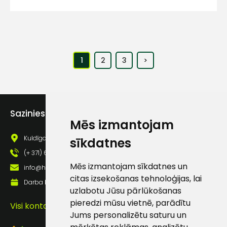
1
2
3
>
Sazinies ar mums
Mēs izmantojam
Kuldīgas iela 69a, Saldus, Saldus nov., LV - 3801
sīkdatnes
(+ 371) 63 881 186
Mēs izmantojam sīkdatnes un
info@hards.lv
citas izsekošanas tehnoloģijas, lai
Darba laiks: Darbadienās: 8:00 - 17:00
uzlabotu Jūsu pārlūkošanas
pieredzi mūsu vietnē, parādītu
Visi kontakti
Jums personalizētu saturu un