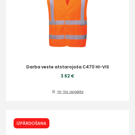
Darba veste atstarojoša C470 HI-VIS
3.62 €
Hi-Vis apģērbi
IZPĀRDOŠANA