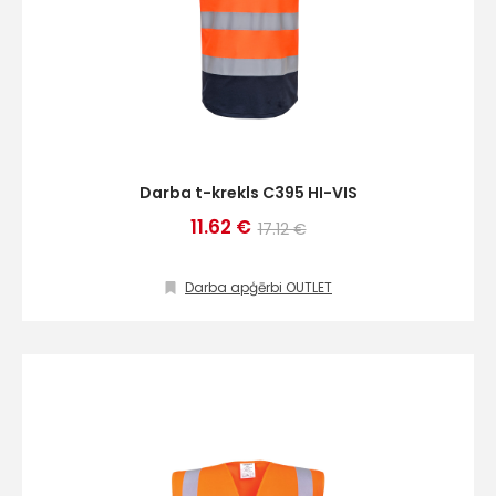
Darba t-krekls C395 HI-VIS
11.62 €
17.12 €
Darba apģērbi OUTLET