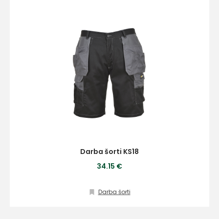
+
Sazinies
ar
mums!
Darba šorti KS18
34.15 €
Atbildēsim
pēc
iespējas
ātrāk
Darba šorti
Vārds