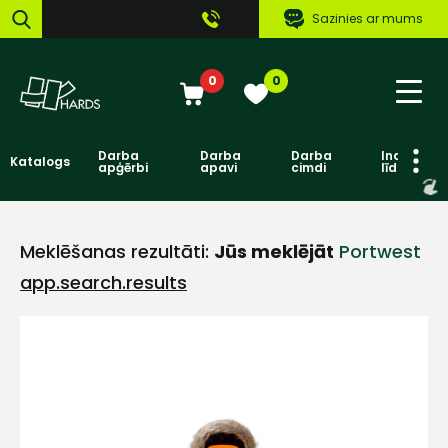
Sazinies ar mums
0
0
Darba
Darba
Darba
Individuāl
Katalogs
apģērbi
apavi
cimdi
līdzekļi
Meklēšanas rezultāti:
Jūs meklējāt
Portwest
app.search.results