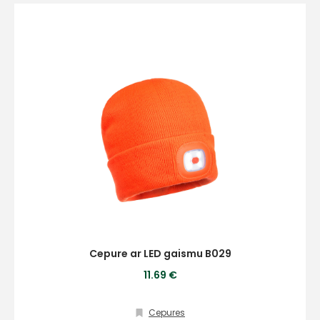
E-pasts
Kontakttālrunis
Ziņojums
Cepure ar LED gaismu B029
11.69 €
Cepures