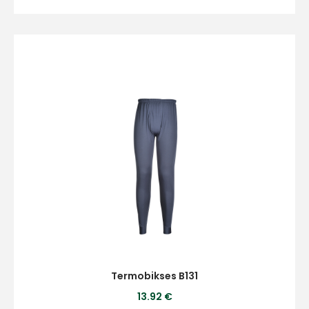
Piekrītu SIA Hards interne
lietošanas noteikumiem
Piekrītu saņemt jaunumu
pastā
Sūtīt ziņojumu
Klientu
atbalsts
Darbdienās:
8:00 – 17:00
Termobikses B131
(+371) 63 881
13.92 €
186