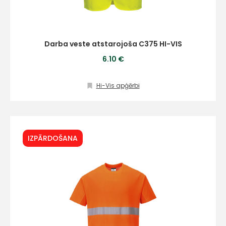
Darba veste atstarojoša C375 HI-VIS
6.10 €
Hi-Vis apģērbi
IZPĀRDOŠANA