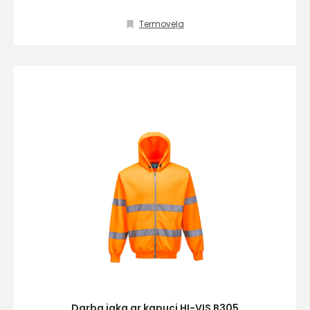
Termoveļa
info@hards.lv
Darba jaka ar kapuci HI-VIS B305