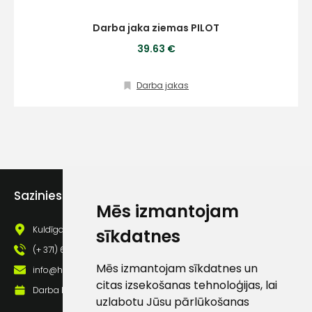
Darba jaka ziemas PILOT
39.63 €
Darba jakas
Sazinies ar mums
Mēs izmantojam
Kuldīgas iela 69a, Saldus, Saldus nov., LV - 3801
sīkdatnes
(+ 371) 63 881 186
Mēs izmantojam sīkdatnes un
info@hards.lv
citas izsekošanas tehnoloģijas, lai
Darba laiks: Darbadienās: 8:00 - 17:00
uzlabotu Jūsu pārlūkošanas