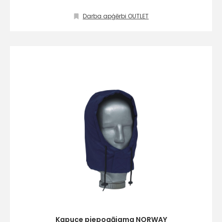
Kontakttālrunis
Darba apģērbi OUTLET
Ziņojums
Piekrītu SIA Hards interne
lietošanas noteikumiem
Piekrītu saņemt jaunumu
pastā
Kapuce piepogājama NORWAY