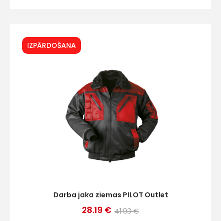
Sazinies
ar
IZPĀRDOŠANA
mums!
Atbildēsim
pēc
iespējas
ātrāk
Vārds
E-pasts
Darba jaka ziemas PILOT Outlet
28.19 €
41.93 €