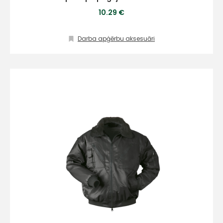
Sūtīt ziņojumu
10.29 €
Klientu
Darba apģērbu aksesuāri
atbalsts
Darbdienās:
8:00 – 17:00
(+371) 63 881
186
info@hards.lv