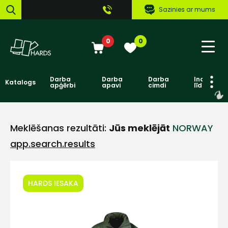
Sazinies ar mums
0
0
Darba
Darba
Darba
Individuāl
Katalogs
apģērbi
apavi
cimdi
līdzekļi
Meklēšanas rezultāti:
Jūs meklējāt
NORWAY
app.search.results
HARDS IESAKA