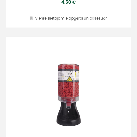
4.50 €
186
info@hards.lv
Vienreizlietojamie apģērbi un aksesuāri