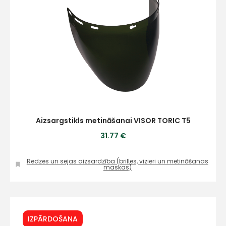
Aizsargstikls metināšanai VISOR TORIC T5
31.77 €
Redzes un sejas aizsardzība (brilles, vizieri un metināšanas
maskas)
IZPĀRDOŠANA