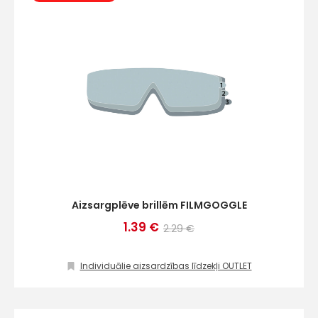
Aizsargplēve brillēm FILMGOGGLE
1.39 €
2.29 €
Individuālie aizsardzības līdzekļi OUTLET