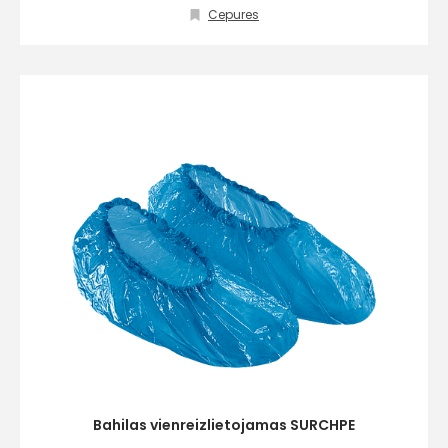
Cepures
Piekrītu SIA Hards interne
lietošanas noteikumiem
Piekrītu saņemt jaunumu
pastā
Sūtīt ziņojumu
Klientu
atbalsts
Darbdienās:
8:00 – 17:00
Bahilas vienreizlietojamas SURCHPE
(+371) 63 881