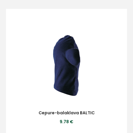
Vārds
E-pasts
Kontakttālrunis
Ziņojums
Cepure-balaklava BALTIC
9.78 €