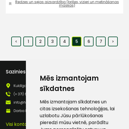
Redzes un sejas aizsardzība (brilles, vizieri un metināšanas
maskas)
<
1
2
3
4
5
6
7
>
Sazinies ar mums
Mēs izmantojam
Kuldīgas iela 69a, Saldus, Saldus nov., LV - 3801
sīkdatnes
(+ 371) 63 881 186
Mēs izmantojam sīkdatnes un
info@hards.lv
citas izsekošanas tehnoloģijas, lai
Darba laiks: Darbadienās: 8:00 - 17:00
uzlabotu Jūsu pārlūkošanas
pieredzi mūsu vietnē, parādītu
Visi kontakti