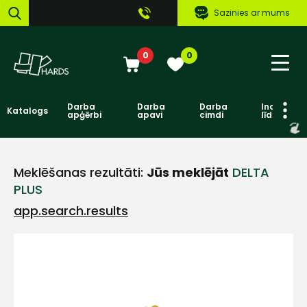
Sazinies ar mums
0
0
Darba
Darba
Darba
Individuāl
Katalogs
apģērbi
apavi
cimdi
līdzekļi
Meklēšanas rezultāti:
Jūs meklējāt
DELTA
PLUS
app.search.results