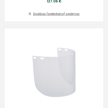
127.06 €
Drošības (pretkritiena) sistēmas