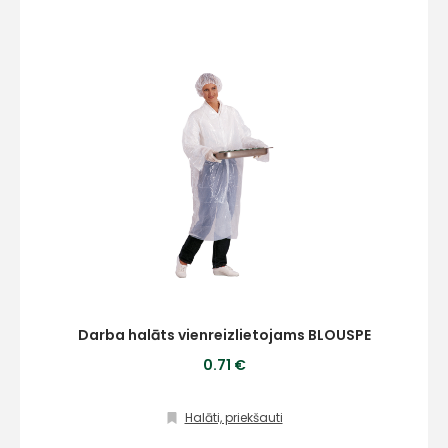
+
Sazinies
ar
mums!
Darba halāts vienreizlietojams BLOUSPE
Atbildēsim
0.71 €
pēc
iespējas
ātrāk
Halāti, priekšauti