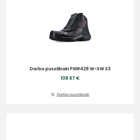
info@hards.lv
Darba puszābaki PWR428 W-XW S3
108.67 €
Darba puszābaki