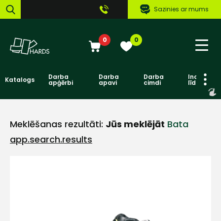
Sazinies ar mums
0
0
Darba
Darba
Darba
Individuāl
Katalogs
apģērbi
apavi
cimdi
līdzekļi
Meklēšanas rezultāti:
Jūs meklējāt
Bata
app.search.results