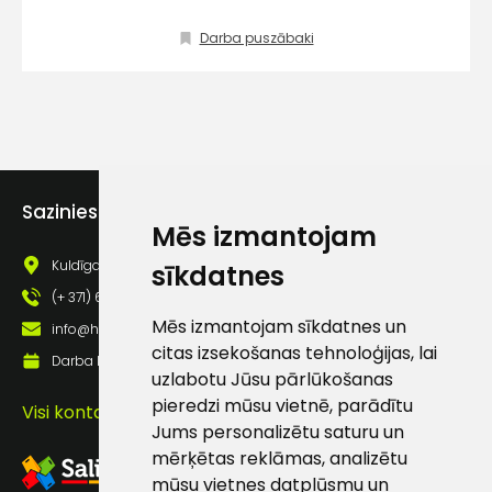
Darba puszābaki
Sazinies ar mums
Mēs izmantojam
Kuldīgas iela 69a, Saldus, Saldus nov., LV - 3801
sīkdatnes
(+ 371) 63 881 186
Mēs izmantojam sīkdatnes un
info@hards.lv
citas izsekošanas tehnoloģijas, lai
Darba laiks: Darbadienās: 8:00 - 17:00
uzlabotu Jūsu pārlūkošanas
pieredzi mūsu vietnē, parādītu
Visi kontakti
Jums personalizētu saturu un
mērķētas reklāmas, analizētu
mūsu vietnes datplūsmu un