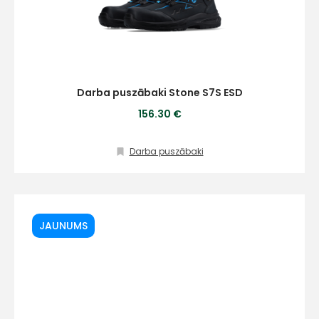
E-pasts
Darba puszābaki Stone S7S ESD
156.30 €
Kontakttālrunis
Darba puszābaki
Ziņojums
JAUNUMS