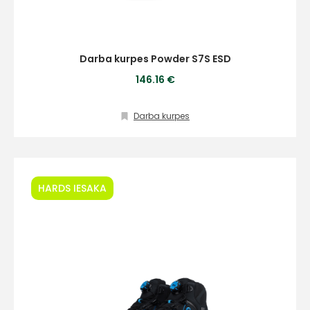
Darba kurpes Powder S7S ESD
+
146.16 €
Darba kurpes
Sazinies
ar
HARDS IESAKA
mums!
Atbildēsim
pēc
iespējas
ātrāk
Vārds