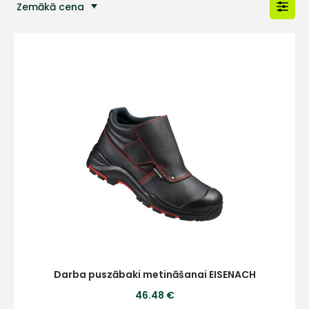
Zemākā cena
Populārākās preces
Darba puszābaki metināšanai EISENACH
46.48 €