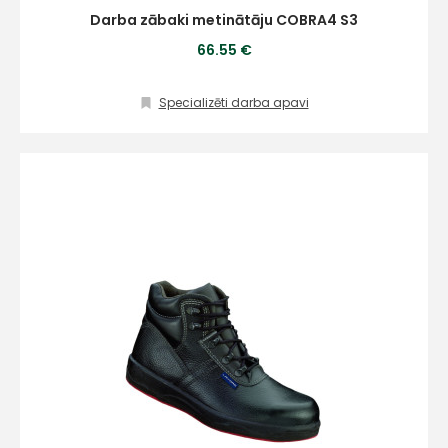
Darba zābaki metinātāju COBRA4 S3
Vārds
66.55 €
Specializēti darba apavi
E-pasts
Kontakttālrunis
Ziņojums