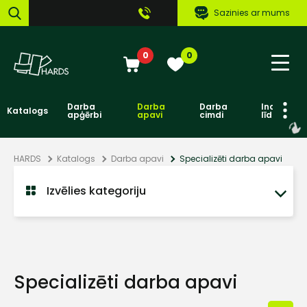
Sazinies ar mums
0
0
Darba
Darba
Darba
Individuāl
Katalogs
apģērbi
apavi
cimdi
līdzekļi
HARDS
Katalogs
Darba apavi
Specializēti darba apavi
Izvēlies kategoriju
Specializēti darba apavi