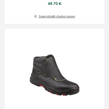
48.70 €
Specializēti darba apavi
+
Sazinies
ar
mums!
Atbildēsim
pēc
iespējas
ātrāk